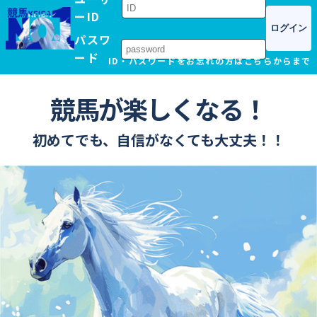
ーID
ログイン
パスワ
ード
ID・パスワードをお忘れの方はこちらからまで
競馬が楽しくなる！
初めてでも、自信がなくても大丈夫！！